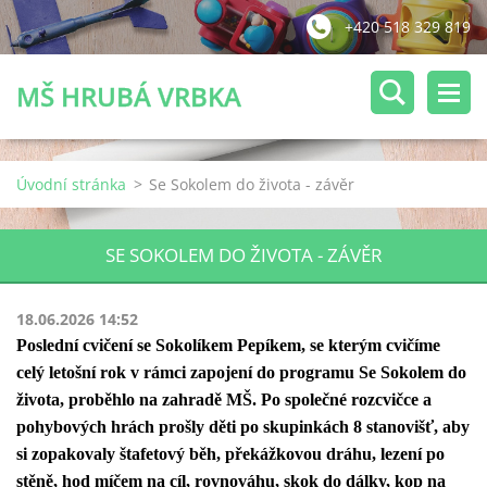
+420 518 329 819
MŠ HRUBÁ VRBKA
Úvodní stránka
>
Se Sokolem do života - závěr
SE SOKOLEM DO ŽIVOTA - ZÁVĚR
18.06.2026 14:52
Poslední cvičení se Sokolíkem Pepíkem, se kterým cvičíme
celý letošní rok v rámci zapojení do programu Se Sokolem do
života, proběhlo na zahradě MŠ. Po společné rozcvičce a
pohybových hrách prošly děti po skupinkách 8 stanovišť, aby
si zopakovaly štafetový běh, překážkovou dráhu, lezení po
stěně, hod míčem na cíl, rovnováhu, skok do dálky, kop na