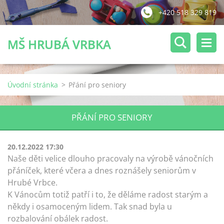
+420 518 329 819
MŠ HRUBÁ VRBKA
Úvodní stránka
>
Přání pro seniory
PŘÁNÍ PRO SENIORY
20.12.2022 17:30
Naše děti velice dlouho pracovaly na výrobě vánočních
přáníček, které včera a dnes roznášely seniorům v
Hrubé Vrbce.
K Vánocům totiž patří i to, že děláme radost starým a
někdy i osamoceným lidem. Tak snad byla u
rozbalování obálek radost.