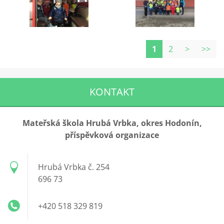
1
2
>
>>
KONTAKT
Mateřská škola Hrubá Vrbka, okres Hodonín,
příspěvková organizace
Hrubá Vrbka č. 254
696 73
+420 518 329 819