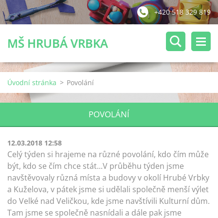
+420 518 329 819
MŠ HRUBÁ VRBKA
Úvodní stránka
>
Povolání
POVOLÁNÍ
12.03.2018 12:58
Celý týden si hrajeme na různé povolání, kdo čím může
být, kdo se čím chce stát...V průběhu týden jsme
navštěvovaly různá místa a budovy v okolí Hrubé Vrbky
a Kuželova, v pátek jsme si udělali společně menší výlet
do Velké nad Veličkou, kde jsme navštívili Kulturní dům.
Tam jsme se společně nasnídali a dále pak jsme