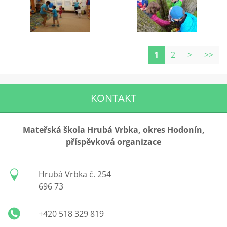
1
2
>
>>
KONTAKT
Mateřská škola Hrubá Vrbka, okres Hodonín,
příspěvková organizace
Hrubá Vrbka č. 254
696 73
+420 518 329 819