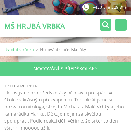
+420 518 329 819
MŠ HRUBÁ VRBKA
Úvodní stránka
>
Nocování s předškoláky
NOCOVÁNÍ S PŘEDŠKOLÁKY
17.09.2020 11:16
I letos jsme pro předškoláky připravili přespání ve
školce s krásným překvapením. Tentokrát jsme si
pozvali ornitologa, strejdu Michala z Malé Vrbky a jeho
kamarádku Hanku. Děkujeme jim za skvělou
spolupráci. Podle reakcí dětí věříme, že si tento den
všichni mooooc užili.