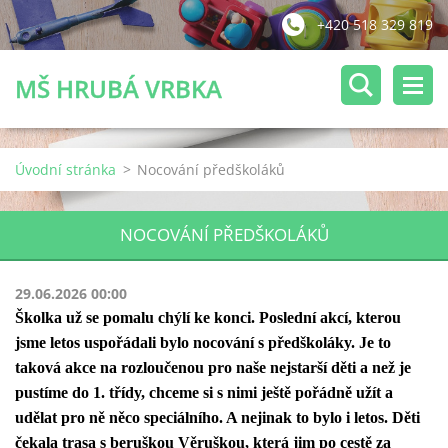
+420 518 329 819
MŠ HRUBÁ VRBKA
Úvodní stránka
>
Nocování předškoláků
NOCOVÁNÍ PŘEDŠKOLÁKŮ
29.06.2026 00:00
Školka už se pomalu chýlí ke konci. Poslední akcí, kterou
jsme letos uspořádali bylo nocování s předškoláky. Je to
taková akce na rozloučenou pro naše nejstarší děti a než je
pustíme do 1. třídy, chceme si s nimi ještě pořádně užít a
udělat pro ně něco speciálního. A nejinak to bylo i letos. Děti
čekala trasa s beruškou Věruškou, která jim po cestě za