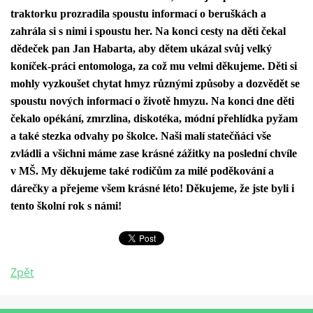
traktorku prozradila spoustu informací o beruškách a
zahrála si s nimi i spoustu her. Na konci cesty na děti čekal
dědeček pan Jan Habarta, aby dětem ukázal svůj velký
koníček-práci entomologa, za což mu velmi děkujeme. Děti si
mohly vyzkoušet chytat hmyz různými způsoby a dozvědět se
spoustu nových informací o životě hmyzu. Na konci dne děti
čekalo opékání, zmrzlina, diskotéka, módní přehlídka pyžam
a také stezka odvahy po školce. Naši malí statečňáci vše
zvládli a všichni máme zase krásné zážitky na poslední chvíle
v MŠ. My děkujeme také rodičům za milé poděkování a
dárečky a přejeme všem krásné léto! Děkujeme, že jste byli i
tento školní rok s námi!
Zpět