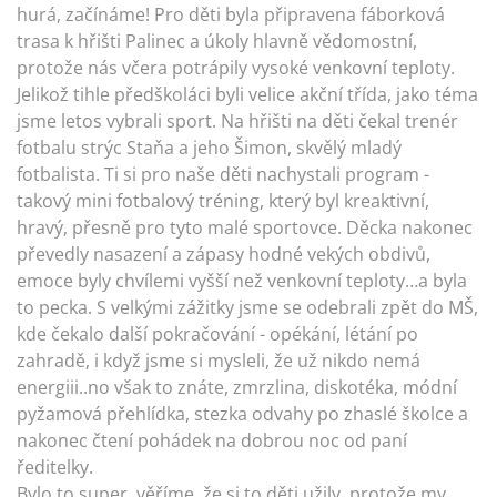
hurá, začínáme! Pro děti byla připravena fáborková
trasa k hřišti Palinec a úkoly hlavně vědomostní,
protože nás včera potrápily vysoké venkovní teploty.
Jelikož tihle předškoláci byli velice akční třída, jako téma
jsme letos vybrali sport. Na hřišti na děti čekal trenér
fotbalu strýc Staňa a jeho Šimon, skvělý mladý
fotbalista. Ti si pro naše děti nachystali program -
takový mini fotbalový tréning, který byl kreaktivní,
hravý, přesně pro tyto malé sportovce. Děcka nakonec
převedly nasazení a zápasy hodné vekých obdivů,
emoce byly chvílemi vyšší než venkovní teploty…a byla
to pecka. S velkými zážitky jsme se odebrali zpět do MŠ,
kde čekalo další pokračování - opékání, létání po
zahradě, i když jsme si mysleli, že už nikdo nemá
energiii..no však to znáte, zmrzlina, diskotéka, módní
pyžamová přehlídka, stezka odvahy po zhaslé školce a
nakonec čtení pohádek na dobrou noc od paní
ředitelky.
Bylo to super, věříme, že si to děti užily, protože my