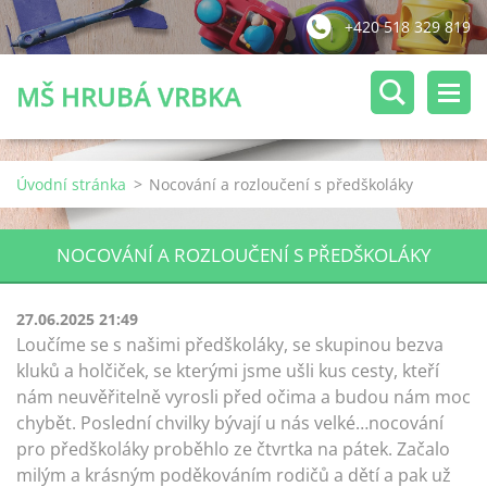
+420 518 329 819
MŠ HRUBÁ VRBKA
Úvodní stránka
>
Nocování a rozloučení s předškoláky
NOCOVÁNÍ A ROZLOUČENÍ S PŘEDŠKOLÁKY
27.06.2025 21:49
Loučíme se s našimi předškoláky, se skupinou bezva
kluků a holčiček, se kterými jsme ušli kus cesty, kteří
nám neuvěřitelně vyrosli před očima a budou nám moc
chybět.
Poslední chvilky bývají u nás velké…nocování
pro předškoláky proběhlo ze čtvrtka na pátek. Začalo
milým a krásným poděkováním rodičů a dětí a pak už