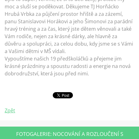
moc a sluší se poděkovat. Děkujeme TJ Horňácko
Hrubá Vrbka za půjčení prostor hřiště a za zázemí,
panu Stanislavovi Horákovi a jeho Šimonovi za parádní
hravý tréning a za čas, který jste dětem věnovali a také
Vám rodiče, nejen za krásné dárky, ale hlavně za
důvěru a spolupráci, za celou dobu, kdy jsme se s Vámi
a Vašimi dětmi v MŠ vídali.
Vypouštíme našich 19 předškoláčků a přejeme jim
krásné prázdniny a spoustu radosti a energie na nová
dobrodružství, která jsou před nimi.
Zpět
FOTOGALERIE: NOCOVÁNÍ A ROZLOUČENÍ S