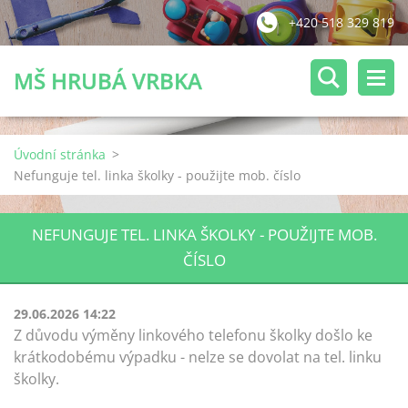
+420 518 329 819
MŠ HRUBÁ VRBKA
Úvodní stránka
>
Nefunguje tel. linka školky - použijte mob. číslo
NEFUNGUJE TEL. LINKA ŠKOLKY - POUŽIJTE MOB.
ČÍSLO
29.06.2026 14:22
Z důvodu výměny linkového telefonu školky došlo ke
krátkodobému výpadku - nelze se dovolat na tel. linku
školky.