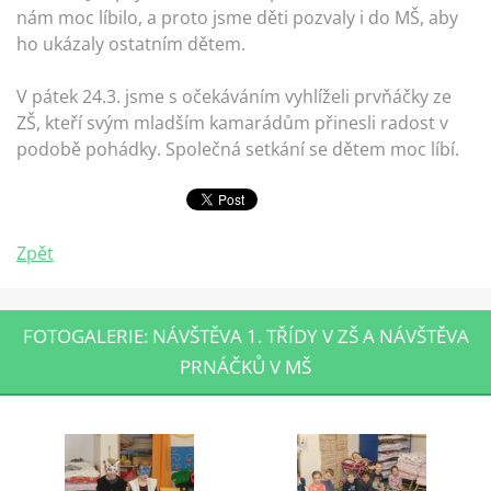
nám moc líbilo, a proto jsme děti pozvaly i do MŠ, aby
ho ukázaly ostatním dětem.
V pátek 24.3. jsme s očekáváním vyhlíželi prvňáčky ze
ZŠ, kteří svým mladším kamarádům přinesli radost v
podobě pohádky. Společná setkání se dětem moc líbí.
Zpět
FOTOGALERIE: NÁVŠTĚVA 1. TŘÍDY V ZŠ A NÁVŠTĚVA
PRNÁČKŮ V MŠ