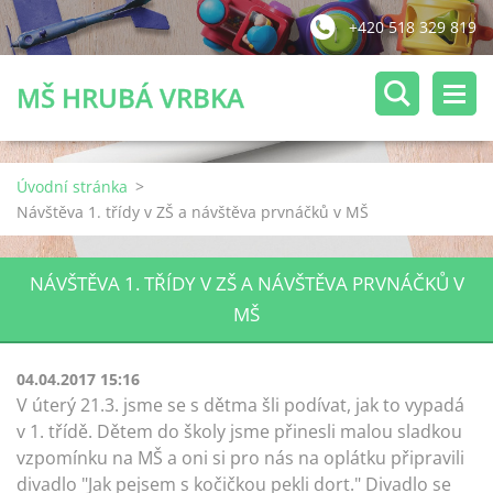
+420 518 329 819
MŠ HRUBÁ VRBKA
Úvodní stránka
>
Návštěva 1. třídy v ZŠ a návštěva prvnáčků v MŠ
NÁVŠTĚVA 1. TŘÍDY V ZŠ A NÁVŠTĚVA PRVNÁČKŮ V
MŠ
04.04.2017 15:16
V úterý 21.3. jsme se s dětma šli podívat, jak to vypadá
v 1. třídě. Dětem do školy jsme přinesli malou sladkou
vzpomínku na MŠ a oni si pro nás na oplátku připravili
divadlo "Jak pejsem s kočičkou pekli dort." Divadlo se