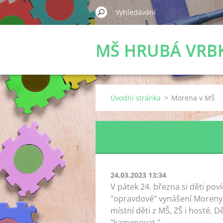
MŠ HRUBÁ VRB
Úvodní stránka
>
Morena v MŠ
24.03.2023 13:34
V pátek 24. března si děti pov
"opravdové" vynášení Moreny,
místní děti z MŠ, ZŠ i hosté. 
"kamenovat."