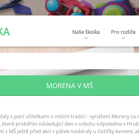
KA
Naše školka
Pro rodiče
MORENA V MŠ
ídaly s paní učitelkami o místní tradici - vynášení Moreny za 
 které proběhlo následující den v sobotu odpoledne v Hrubé
Děti z MŠ ještě před akcí v pátek nasbíraly u čističky kamení,