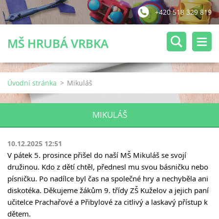
+420 518 329 819
MŠ HRUBÁ VRBKA
Úvodní stránka
>
Mikuláš
MIKULÁŠ
10.12.2025 12:51
V pátek 5. prosince přišel do naší MŠ Mikuláš se svojí
družinou. Kdo z dětí chtěl, přednesl mu svou básničku nebo
písničku. Po nadílce byl čas na společné hry a
nechyběla ani
diskotéka. Děkujeme žákům 9. třídy ZŠ Kuželov a jejich paní
učitelce Prachařové a Přibylové za citlivý a laskavý přístup k
dětem.