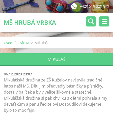
+420 518 329 819
MŠ HRUBÁ VRBKA
Úvodní stránka
>
Mikuláš
MIKULÁŠ
06.12.2023 23:07
Mikulášská družina ze ZŠ Kuželov navštívila tradičně i
letos naši MŠ. Děti jim předvedly básničky a písničky,
dostaly balíček a byly velice šikovné a statečné.
Mikulášská družina si pak chvilku s dětmi pohrála a my
deváťákům a panu ředitelovi Dosoudilovi děkujeme,
bylo to moc fajn.