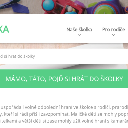
KA
Naše školka
Pro rodiče
ď si hrát do školky
MÁMO, TÁTO, POJĎ SI HRÁT DO ŠKOLKY
spořádali volné odpolední hraní ve školce s rodiči, prarodi
y, kteří si rádi přišli zavzpomínat. Maličké děti se mohly p
telkami a větší děti si zase mohly užít volné hraní s kamará