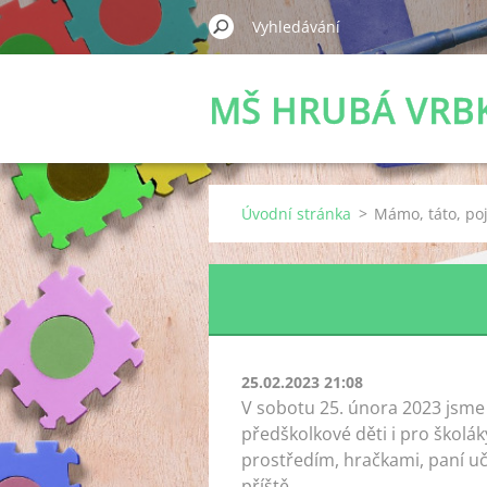
MŠ HRUBÁ VRB
Úvodní stránka
>
Mámo, táto, poj
25.02.2023 21:08
V sobotu 25. února 2023 jsme u
předškolkové děti i pro školák
prostředím, hračkami, paní uči
příště.