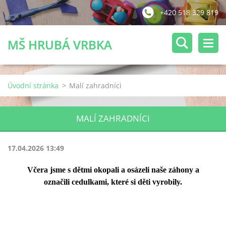
+420 518 329 819
MŠ HRUBÁ VRBKA
Úvodní stránka
>
Malí zahradníci
MALÍ ZAHRADNÍCI
17.04.2026 13:49
Včera jsme s dětmi okopali a osázeli naše záhony a
označili cedulkami, které si děti vyrobily.