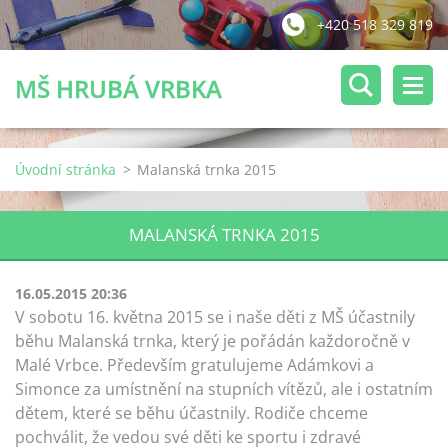
+420 518 329 819
MŠ HRUBÁ VRBKA
Úvodní stránka
>
Malanská trnka 2015
MALANSKÁ TRNKA 2015
16.05.2015 20:36
V sobotu 16. května 2015 se i naše děti z MŠ účastnily
běhu Malanská trnka, který je pořádán každoročně v
Malé Vrbce. Především gratulujeme Adámkovi a
Simonce za umístnění na stupních vítězů, ale i ostatním
dětem, které se běhu účastnily. Rodiče chceme
pochválit, že vedou své děti ke sportu i zdravé