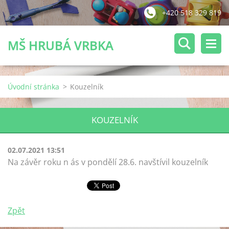
+420 518 329 819
MŠ HRUBÁ VRBKA
Úvodní stránka
>
Kouzelník
KOUZELNÍK
02.07.2021 13:51
Na závěr roku n ás v pondělí 28.6. navštívil kouzelník
Zpět