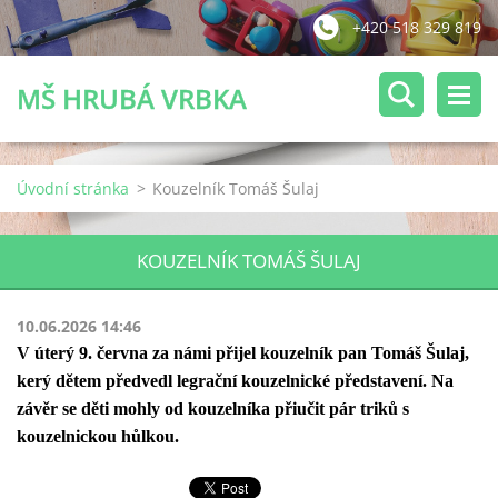
+420 518 329 819
MŠ HRUBÁ VRBKA
Úvodní stránka
>
Kouzelník Tomáš Šulaj
KOUZELNÍK TOMÁŠ ŠULAJ
10.06.2026 14:46
V úterý 9. června za námi přijel kouzelník pan Tomáš Šulaj,
kerý dětem předvedl legrační kouzelnické představení. Na
závěr se děti mohly od kouzelníka přiučit pár triků s
kouzelnickou hůlkou.