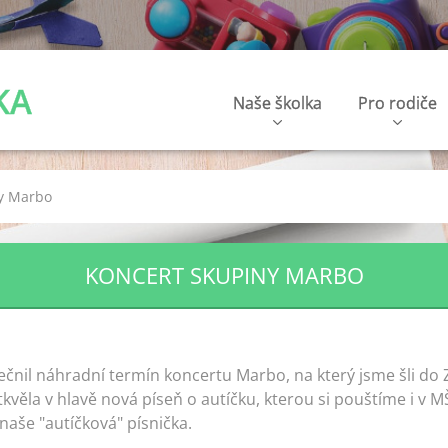
KA
Naše školka
Pro rodiče
y Marbo
KONCERT SKUPINY MARBO
ečnil náhradní termín koncertu Marbo, na který jsme šli do 
tkvěla v hlavě nová píseň o autíčku, kterou si pouštíme i v
i naše "autíčková" písnička.