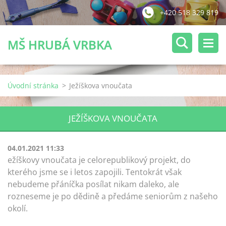
+420 518 329 819
MŠ HRUBÁ VRBKA
Úvodní stránka
>
Ježíškova vnoučata
JEŽÍŠKOVA VNOUČATA
04.01.2021 11:33
ežíškovy vnoučata je celorepublikový projekt, do
kterého jsme se i letos zapojili. Tentokrát však
nebudeme přáníčka posílat nikam daleko, ale
rozneseme je po dědině a předáme seniorům z našeho
okolí.