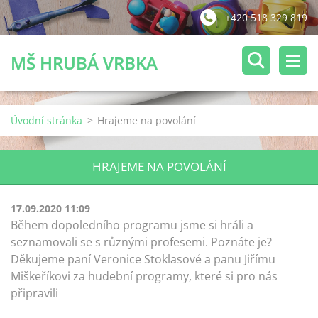
+420 518 329 819
MŠ HRUBÁ VRBKA
Úvodní stránka
>
Hrajeme na povolání
HRAJEME NA POVOLÁNÍ
17.09.2020 11:09
Během dopoledního programu jsme si hráli a
seznamovali se s různými profesemi. Poznáte je?
Děkujeme paní Veronice Stoklasové a panu Jiřímu
Miškeříkovi za hudební programy, které si pro nás
připravili