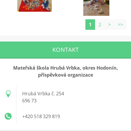
1
2
>
>>
KONTAKT
Mateřská škola Hrubá Vrbka, okres Hodonín,
příspěvková organizace
Hrubá Vrbka č. 254
696 73
+420 518 329 819