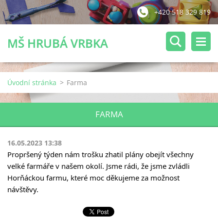
+420 518 329 819
MŠ HRUBÁ VRBKA
Úvodní stránka
>
Farma
FARMA
16.05.2023 13:38
Propršený týden nám trošku zhatil plány obejít všechny 
velké farmáře v našem okolí. Jsme rádi, že jsme zvládli 
Horňáckou farmu, které moc děkujeme za možnost 
návštěvy.