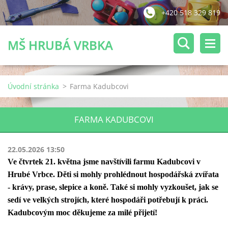
+420 518 329 819
MŠ HRUBÁ VRBKA
Úvodní stránka
>
Farma Kadubcovi
FARMA KADUBCOVI
22.05.2026 13:50
Ve čtvrtek 21. května jsme navštívili farmu Kadubcovi v
Hrubé Vrbce. Děti si mohly prohlédnout hospodářská zvířata
- krávy, prase, slepice a koně. Také si mohly vyzkoušet, jak se
sedí ve velkých strojích, které hospodáři potřebují k práci.
Kadubcovým moc děkujeme za milé přijetí!