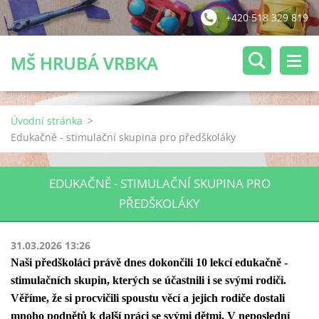
+420 518 329 819
MŠ HRUBÁ VRBKA
Úvodní stránka
>
Edukačně - stimulační skupina pro předškoláky
EDUKAČNĚ - STIMULAČNÍ SKUPINA PRO
PŘEDŠKOLÁKY
31.03.2026 13:26
Naši předškoláci právě dnes dokončili 10 lekcí edukačně -
stimulačních skupin, kterých se účastnili i se svými rodiči.
Věříme, že si procvičili spoustu věcí a jejich rodiče dostali
mnoho podnětů k další práci se svými dětmi. V neposlední