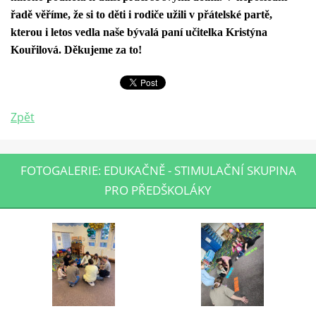
řadě věříme, že si to děti i rodiče užili v přátelské partě,
kterou i letos vedla naše bývalá paní učitelka Kristýna
Kouřilová. Děkujeme za to!
Zpět
FOTOGALERIE: EDUKAČNĚ - STIMULAČNÍ SKUPINA
PRO PŘEDŠKOLÁKY