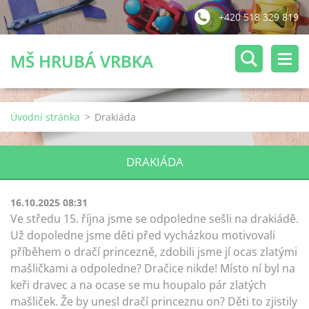
+420 518 329 819
MŠ HRUBÁ VRBKA
Úvodní stránka
>
Drakiáda
DRAKIÁDA
16.10.2025 08:31
Ve středu 15. října jsme se odpoledne sešli na drakiádě.
Už dopoledne jsme děti před vycházkou motivovali
příběhem o dračí princezně, zdobili jsme jí ocas zlatými
mašličkami a odpoledne? Dračice nikde! Místo ní byl na
keři dravec a na ocase se mu houpalo pár zlatých
mašliček. Že by unesl dračí princeznu on? Děti to zjistily