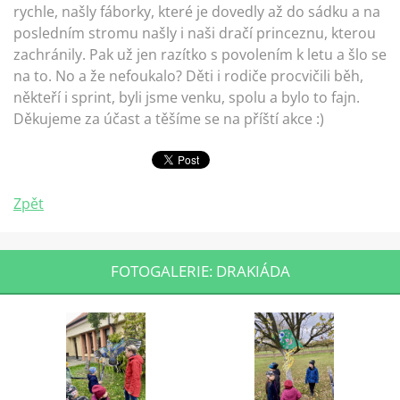
rychle, našly fáborky, které je dovedly až do sádku a na
posledním stromu našly i naši dračí princeznu, kterou
zachránily. Pak už jen razítko s povolením k letu a šlo se
na to. No a že nefoukalo? Děti i rodiče procvičili běh,
někteří i sprint, byli jsme venku, spolu a bylo to fajn.
Děkujeme za účast a těšíme se na příští akce :)
Zpět
FOTOGALERIE: DRAKIÁDA