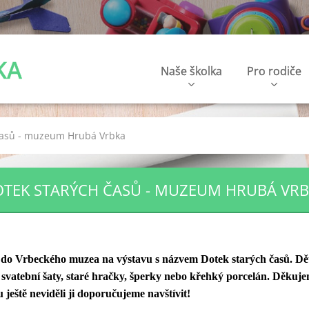
KA
Naše školka
Pro rodiče
časů - muzeum Hrubá Vrbka
TEK STARÝCH ČASŮ - MUZEUM HRUBÁ VR
i do Vrbeckého muzea na výstavu s názvem Dotek starých časů. Dět
i, svatební šaty, staré hračky, šperky nebo křehký porcelán. Děkuje
u ještě neviděli ji doporučujeme navštívit!