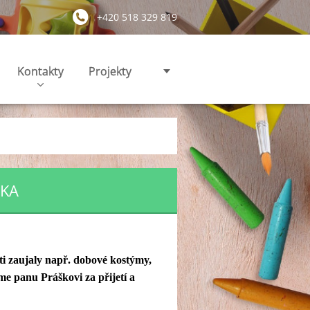
+420 518 329 819
Kontakty
Projekty
BKA
i zaujaly např. dobové kostýmy,
me panu Práškovi za přijetí a