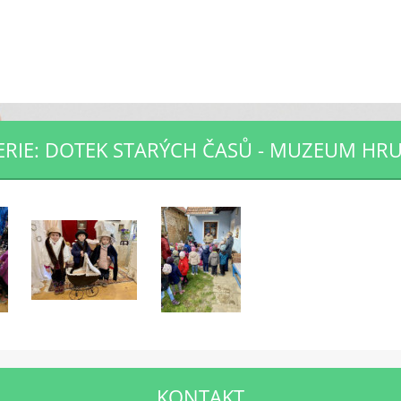
RIE: DOTEK STARÝCH ČASŮ - MUZEUM HR
KONTAKT