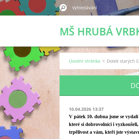
MŠ HRUBÁ VRB
Úvodní stránka
>
Dotek starých 
DO
10.04.2026 13:37
V pátek 10. dubna jsme se vydal
které si dobrovolníci i vyzkoušel
trpělivost a vám, kteří jste výstav