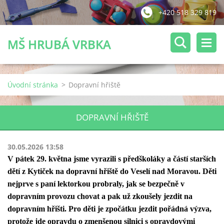
+420 518 329 819
MŠ HRUBÁ VRBKA
Úvodní stránka
>
Dopravní hřiště
DOPRAVNÍ HŘIŠTĚ
30.05.2026 13:58
V pátek 29. května jsme vyrazili s předškoláky a částí starších
dětí z Kytiček na dopravní hřiště do Veselí nad Moravou. Děti
nejprve s paní lektorkou probraly, jak se bezpečně v
dopravním provozu chovat a pak už zkoušely jezdit na
dopravním hřišti. Pro děti je zpočátku jezdit pořádná výzva,
protože jde opravdu o zmenšenou silnici s opravdovými