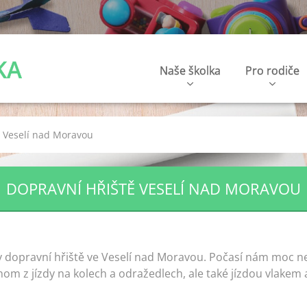
KA
Naše školka
Pro rodiče
ě Veselí nad Moravou
DOPRAVNÍ HŘIŠTĚ VESELÍ NAD MORAVOU
ily dopravní hřiště ve Veselí nad Moravou. Počasí nám moc nep
nom z jízdy na kolech a odražedlech, ale také jízdou vlakem 