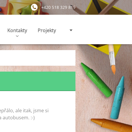
+420 518 329 819
Kontakty
Projekty
řálo, ale itak, jsme si
a autobusem. :-)