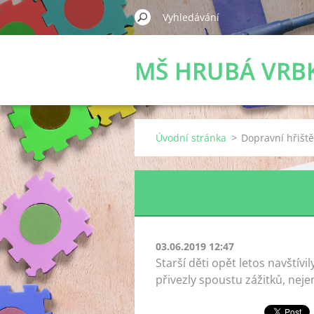
MŠ HRUBÁ VRB
Úvodní stránka
>
Dopravní hřišt
03.06.2019 12:47
Starší děti opět letos navštív
přivezly spoustu zážitků, neje