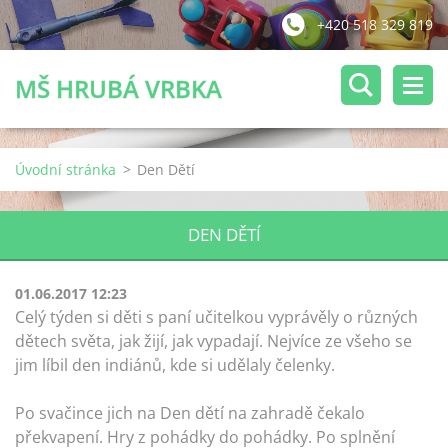
+420 518 329 819
MŠ HRUBÁ VRBKA
Úvodní stránka
>
Den Dětí
DEN DĚTÍ
01.06.2017 12:23
Celý týden si děti s paní učitelkou vyprávěly o různých
dětech světa, jak žijí, jak vypadají. Nejvíce ze všeho se
jim líbil den indiánů, kde si udělaly čelenky.
Po svačince jich na Den dětí na zahradě čekalo
překvapení. Hry z pohádky do pohádky. Po splnění