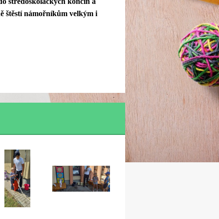
 do středoškoláckých končin a
ě štěstí námořníkům velkým i