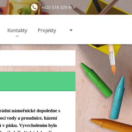
+420 518 329 819
Kontakty
Projekty
parádní námořnické dopoledne s
mocí vody a proudnice, házení
ů v písku. Vyvrcholením bylo