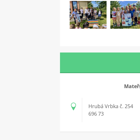
Mateřs
Hrubá Vrbka č. 254
696 73