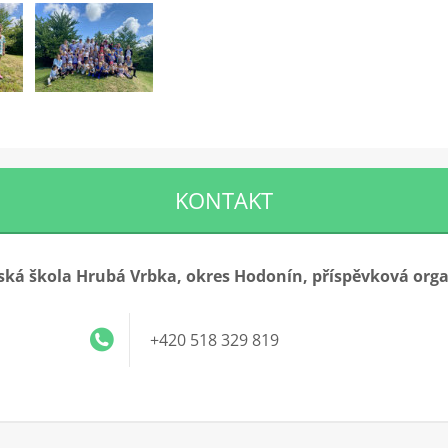
KONTAKT
ká škola Hrubá Vrbka, okres Hodonín, příspěvková org
+420 518 329 819