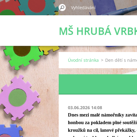
MŠ HRUBÁ VRB
Úvodní stránka
>
Den dětí s nám
03.06.2026 14:08
Dnes mezi malé námořníky zavítal
honbou za pokladem plné soutěží a
kroužků na cíl, lanové překážky,