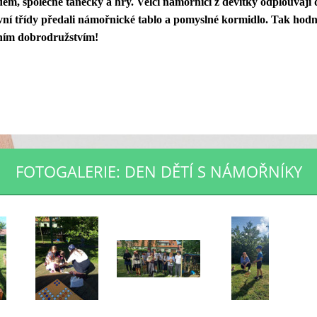
dem, společné tanečky a hry. Velcí námořnící z devítky odplouvají
í třídy předali námořnické tablo a pomyslné kormidlo. Tak hodn
ním dobrodružstvím!
FOTOGALERIE: DEN DĚTÍ S NÁMOŘNÍKY