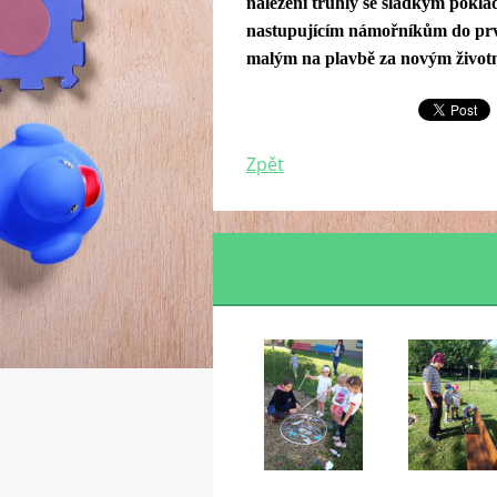
nalezení truhly se sladkým pokla
nastupujícím námořníkům do prvn
malým na plavbě za novým život
Zpět