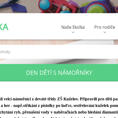
KA
Naše školka
Pro rodiče
ořníky
DEN DĚTÍ S NÁMOŘNÍKY
i velcí námořníci z deváté třídy ZŠ Kuželov. Připravili pro děti 
 her - např.stříkání z pistolky po loďce, sestřelování kuželek po
 chytání ryb, přenášení vody v naběračkách nebo hledání diamant