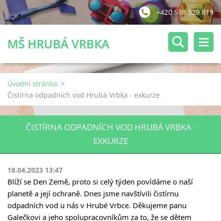
+420 518 329 819
MŠ HRUBÁ VRBKA
Úvodní stránka
>
Čistírna odpadních vod Hrubá Vrbka - exkurze
ČISTÍRNA ODPADNÍCH VOD HRUBÁ VRBKA -
EXKURZE
18.04.2023 13:47
Blíží se Den Země, proto si celý týden povídáme o naší 
planetě a její ochraně. Dnes jsme navštívili čistírnu 
odpadních vod u nás v Hrubé Vrbce. Děkujeme panu 
Galečkovi a jeho spolupracovníkům za to, že se dětem 