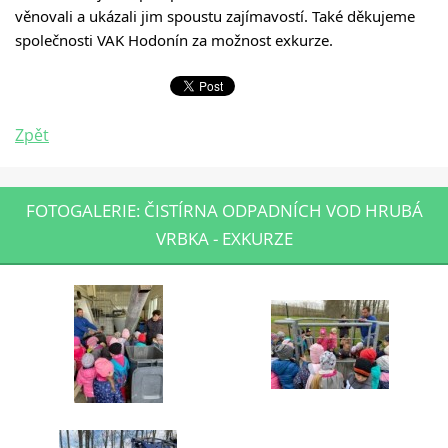
věnovali a ukázali jim spoustu zajímavostí. Také děkujeme 
společnosti VAK Hodonín za možnost exkurze.
Zpět
FOTOGALERIE: ČISTÍRNA ODPADNÍCH VOD HRUBÁ
VRBKA - EXKURZE