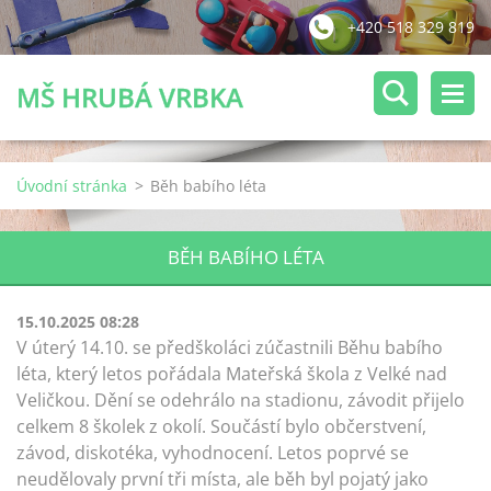
+420 518 329 819
MŠ HRUBÁ VRBKA
Úvodní stránka
>
Běh babího léta
BĚH BABÍHO LÉTA
15.10.2025 08:28
V úterý 14.10. se předškoláci zúčastnili Běhu babího
léta, který letos pořádala Mateřská škola z Velké nad
Veličkou. Dění se odehrálo na stadionu, závodit přijelo
celkem 8 školek z okolí. Součástí bylo občerstvení,
závod, diskotéka, vyhodnocení. Letos poprvé se
neudělovaly první tři místa, ale běh byl pojatý jako