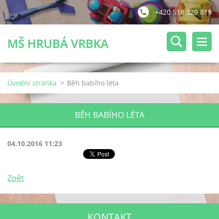
+420 518 329 819
MŠ HRUBÁ VRBKA
Úvodní stránka
>
Běh babího léta
BĚH BABÍHO LÉTA
04.10.2016 11:23
Zpět
KONTAKT