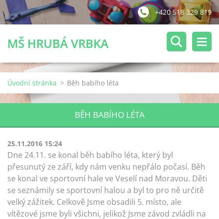
+420 518 329 819
MŠ HRUBÁ VRBKA
Úvodní stránka
>
Běh babího léta
BĚH BABÍHO LÉTA
25.11.2016 15:24
Dne 24.11. se konal běh babího léta, který byl
přesunutý ze září, kdy nám venku nepřálo počasí. Běh
se konal ve sportovní hale ve Veselí nad Moravou. Děti
se seznámily se sportovní halou a byl to pro ně určitě
velký zážitek. Celkově Jsme obsadili 5. místo, ale
vítězové jsme byli všichni, jelikož Jsme závod zvládli na