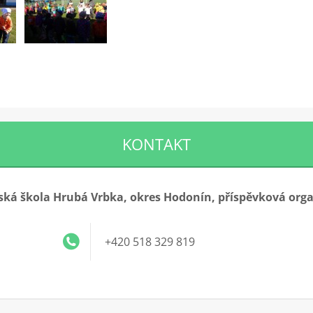
KONTAKT
ká škola Hrubá Vrbka, okres Hodonín, příspěvková org
+420 518 329 819