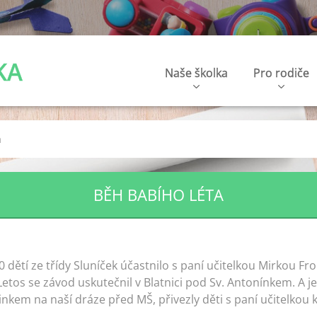
KA
Naše školka
Pro rodiče
a
BĚH BABÍHO LÉTA
10 dětí ze třídy Sluníček účastnilo s paní učitelkou Mirkou F
tos se závod uskutečnil v Blatnici pod Sv. Antonínkem. A je
nkem na naší dráze před MŠ, přivezly děti s paní učitelkou k