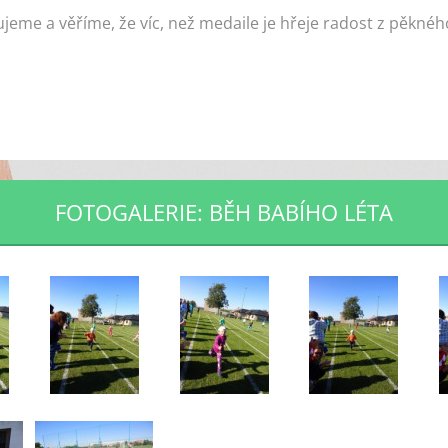
jeme a věříme, že víc, než medaile je hřeje radost z pěkného
FOTOGALERIE: BĚH BABÍHO LÉTA