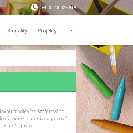
+420 518 329 819
Kontakty
Projekty
rolovou tradičního štafetového
likož jsme se na závod poctivě
rásné 4. místo.