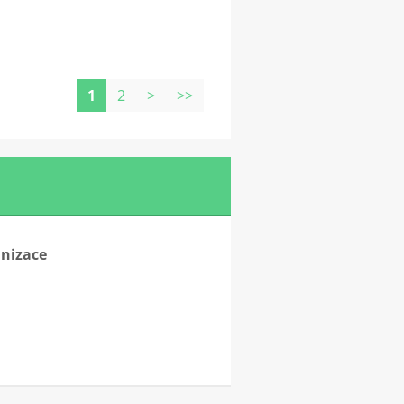
1
2
>
>>
anizace