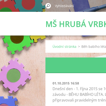
MŠ HRUBÁ VRB
Úvodní stránka
>
Běh babího lét
01.10.2015 16:58
Dnešní den - 1. října 2015 se 
závodu - BĚHU BABÍHO LÉTA. Le
připravovali pravidelným tréni