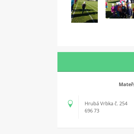
Mateřs
Hrubá Vrbka č. 254
696 73