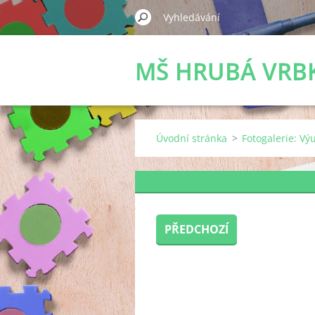
MŠ HRUBÁ VRB
Úvodní stránka
>
Fotogalerie: Vý
PŘEDCHOZÍ