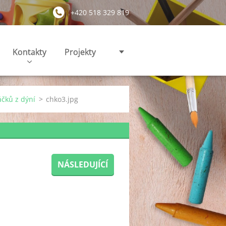
+420 518 329 819
Kontakty
Projekty
áčků z dýní
>
chko3.jpg
NÁSLEDUJÍCÍ