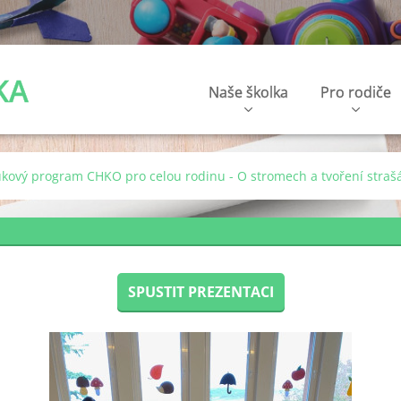
KA
Naše školka
Pro rodiče
ukový program CHKO pro celou rodinu - O stromech a tvoření straš
SPUSTIT PREZENTACI