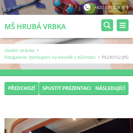
+420 518 329 819
MŠ HRUBÁ VRBKA
Úvodní stránka
>
Fotogalerie: Vystoupení na besedě s důchodci
>
P5230152.JPG
PŘEDCHOZÍ
SPUSTIT PREZENTACI
NÁSLEDUJÍCÍ