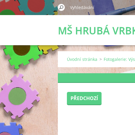
MŠ HRUBÁ VRB
Úvodní stránka
>
Fotogalerie: Vý
PŘEDCHOZÍ