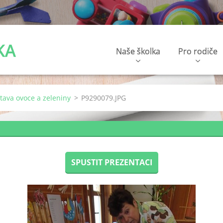
KA
Naše školka
Pro rodiče
stava ovoce a zeleniny
>
P9290079.JPG
SPUSTIT PREZENTACI