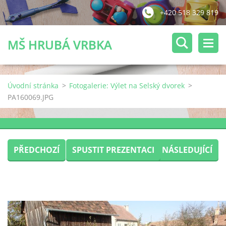
+420 518 329 819
MŠ HRUBÁ VRBKA
Úvodní stránka
>
Fotogalerie: Výlet na Selský dvorek
>
PA160069.JPG
PŘEDCHOZÍ
SPUSTIT PREZENTACI
NÁSLEDUJÍCÍ