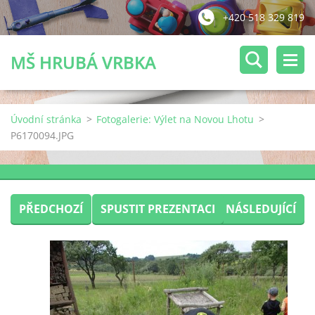
+420 518 329 819
MŠ HRUBÁ VRBKA
Úvodní stránka
>
Fotogalerie: Výlet na Novou Lhotu
>
P6170094.JPG
PŘEDCHOZÍ
SPUSTIT PREZENTACI
NÁSLEDUJÍCÍ