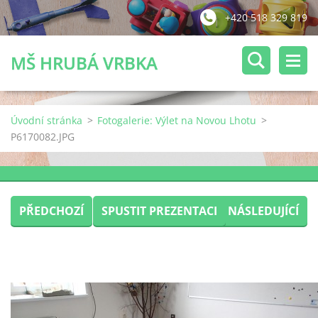
+420 518 329 819
MŠ HRUBÁ VRBKA
Úvodní stránka
>
Fotogalerie: Výlet na Novou Lhotu
>
P6170082.JPG
PŘEDCHOZÍ
SPUSTIT PREZENTACI
NÁSLEDUJÍCÍ