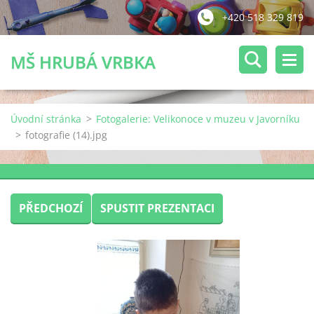
+420 518 329 819
MŠ HRUBÁ VRBKA
Úvodní stránka
>
Fotogalerie: Velikonoce v muzeu v Javorníku
>
fotografie (14).jpg
PŘEDCHOZÍ
SPUSTIT PREZENTACI