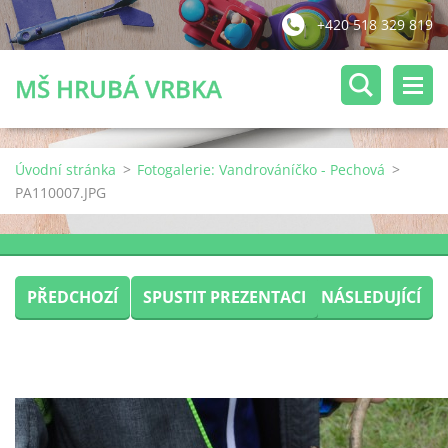
+420 518 329 819
MŠ HRUBÁ VRBKA
Úvodní stránka
>
Fotogalerie: Vandrováníčko - Pechová
>
PA110007.JPG
PŘEDCHOZÍ
SPUSTIT PREZENTACI
NÁSLEDUJÍCÍ