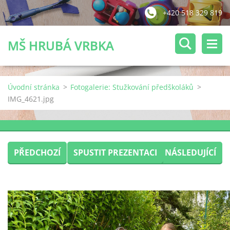
+420 518 329 819
MŠ HRUBÁ VRBKA
Úvodní stránka
>
Fotogalerie: Stužkování předškoláků
>
IMG_4621.jpg
PŘEDCHOZÍ
SPUSTIT PREZENTACI
NÁSLEDUJÍCÍ