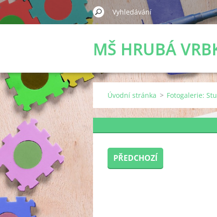
MŠ HRUBÁ VRB
Úvodní stránka
>
Fotogalerie: St
PŘEDCHOZÍ