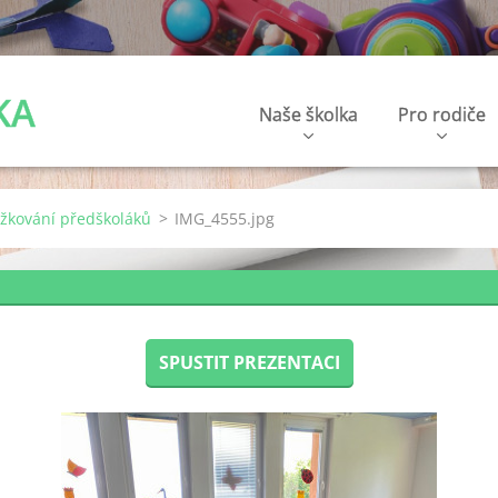
KA
Naše školka
Pro rodiče
užkování předškoláků
>
IMG_4555.jpg
SPUSTIT PREZENTACI