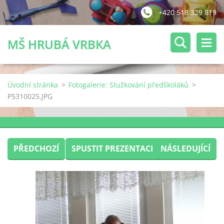
+420 518 329 819
MŠ HRUBÁ VRBKA
Úvodní stránka
>
Fotogalerie: Stužkování předškoláků
>
P5310025.JPG
PŘEDCHOZÍ
SPUSTIT PREZENTACI
NÁSLEDUJÍCÍ