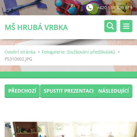
+420 518 329 819
MŠ HRUBÁ VRBKA
Úvodní stránka
>
Fotogalerie: Stužkování předškoláků
>
P5310002.JPG
PŘEDCHOZÍ
SPUSTIT PREZENTACI
NÁSLEDUJÍCÍ