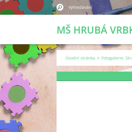
MŠ HRUBÁ VRB
Úvodní stránka
>
Fotogalerie: Str