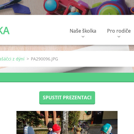
KA
Naše školka
Pro rodiče
ašáčci z dýní
>
PA290096.JPG
SPUSTIT PREZENTACI