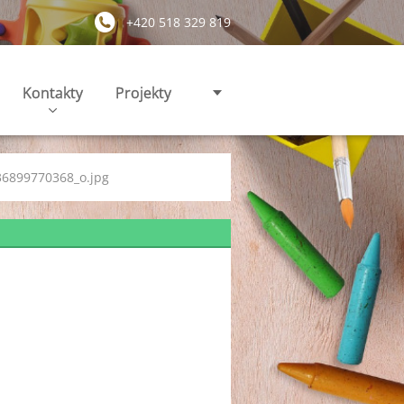
+420 518 329 819
Kontakty
Projekty
6899770368_o.jpg