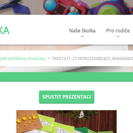
KA
Naše školka
Pro rodiče
ojekt Ježíškova vnoučata
>
79537237_2739392226082423_866644463
SPUSTIT PREZENTACI