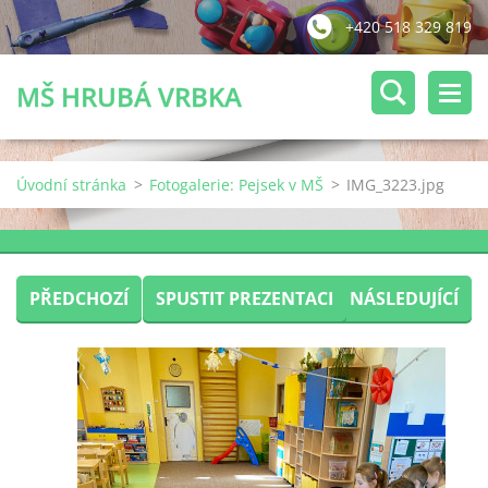
+420 518 329 819
MŠ HRUBÁ VRBKA
Úvodní stránka
>
Fotogalerie: Pejsek v MŠ
>
IMG_3223.jpg
PŘEDCHOZÍ
SPUSTIT PREZENTACI
NÁSLEDUJÍCÍ