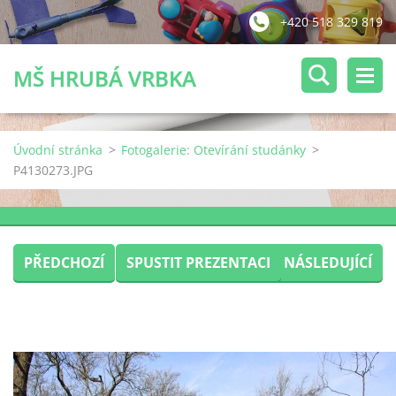
+420 518 329 819
MŠ HRUBÁ VRBKA
Úvodní stránka
>
Fotogalerie: Otevírání studánky
>
P4130273.JPG
PŘEDCHOZÍ
SPUSTIT PREZENTACI
NÁSLEDUJÍCÍ