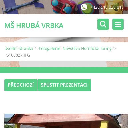
+420 518 329 819
MŠ HRUBÁ VRBKA
Úvodní stránka
>
Fotogalerie: Návštěva Horňácké farmy
>
P5100027.JPG
PŘEDCHOZÍ
SPUSTIT PREZENTACI